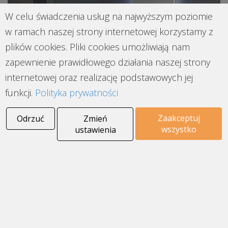
W celu świadczenia usług na najwyższym poziomie
w ramach naszej strony internetowej korzystamy z
plików cookies. Pliki cookies umożliwiają nam
zapewnienie prawidłowego działania naszej strony
internetowej oraz realizację podstawowych jej
IRSAP TRATTO to model przeznaczony do
funkcji.
Polityka prywatności
gustownych i nowoczesnych wnętrz. Dzięki
ciekawej formie z półką staje się bardzo
Zaakceptuj
Odrzuć
Zmień
funkcjonalny. Zobacz go w Syriuszu.
wszystko
ustawienia