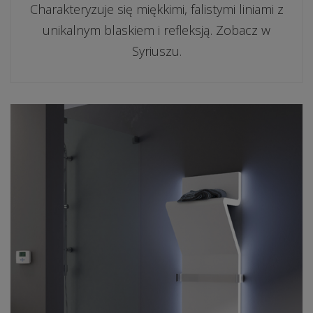
Charakteryzuje się miękkimi, falistymi liniami z
unikalnym blaskiem i refleksją. Zobacz w
Syriuszu.