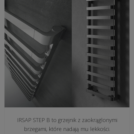
IRSAP STEP B to grzejnik z zaokrąglonymi
brzegami, które nadają mu lekkości.